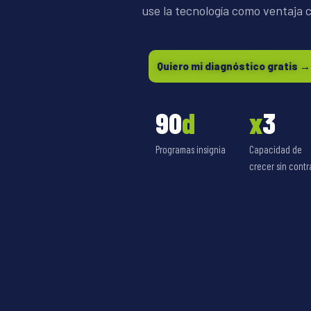
use la tecnología como ventaja c
Quiero mi diagnóstico gratis →
90
d
x
3
Programas insignia
Capacidad de
crecer sin contr