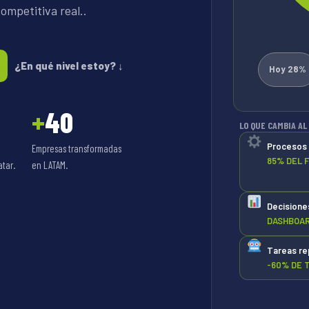
ompetitiva real..
¿En qué nivel estoy? ↓
Hoy
28%
+
40
LO QUE CAMBIA AL
Procesos 
Empresas transformadas
85% DEL 
atar.
en LATAM.
Decisione
DASHBOAR
Tareas re
-60% DE 