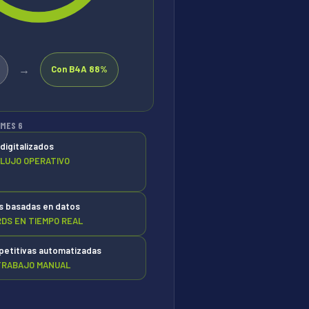
→
Con B4A 88%
 MES 6
digitalizados
FLUJO OPERATIVO
s basadas en datos
DS EN TIEMPO REAL
petitivas automatizadas
TRABAJO MANUAL