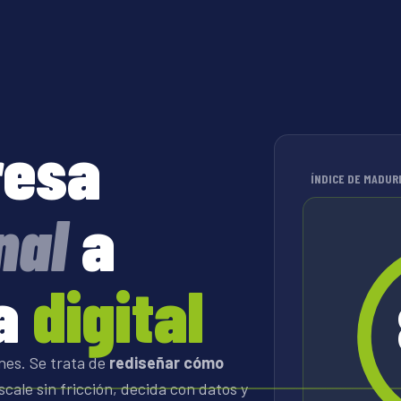
resa
ÍNDICE DE MADURE
nal
a
a
digital
ones. Se trata de
rediseñar cómo
cale sin fricción, decida con datos y