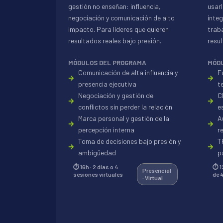
gestión no enseñan: influencia,
usar
negociación y comunicación de alto
integ
impacto. Para líderes que quieren
traba
resultados reales bajo presión.
resu
MÓDULOS DEL PROGRAMA
MÓD
Comunicación de alta influencia y
F
presencia ejecutiva
t
Negociación y gestión de
C
conflictos sin perder la relación
e
Marca personal y gestión de la
A
percepción interna
r
Toma de decisiones bajo presión y
T
ambigüedad
p
⏱ 16h · 2 días o 4
⏱ 1
Presencial
sesiones virtuales
de 
· Virtual