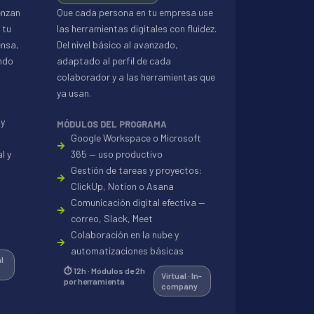
enzan
Que cada persona en tu empresa use
 tu
las herramientas digitales con fluidez.
ensa,
Del nivel básico al avanzado,
ndo
adaptado al perfil de cada
colaborador y a las herramientas que
ya usan.
 y
MÓDULOS DEL PROGRAMA
Google Workspace o Microsoft
l y
365 — uso productivo
Gestión de tareas y proyectos:
ClickUp, Notion o Asana
Comunicación digital efectiva —
correo, Slack, Meet
Colaboración en la nube y
automatizaciones básicas
l
⏱ 12h · Módulos de 2h
Virtual · In-
por herramienta
company