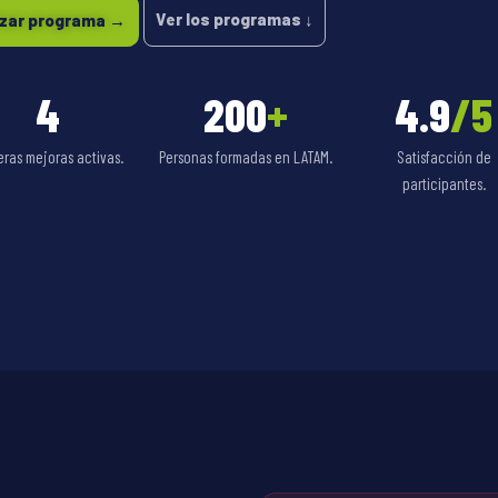
Ver los programas ↓
izar programa →
4
200
+
4.9
/5
eras mejoras activas.
Personas formadas en LATAM.
Satisfacción de
participantes.