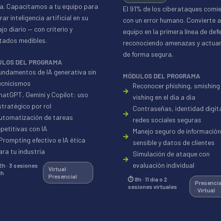
la. Capacitamos a tu equipo para
El 91% de los ciberataques comi
rar inteligencia artificial en su
con un error humano. Convierte a
jo diario — con criterio y
equipo en la primera línea de def
ltados medibles.
reconociendo amenazas y actua
de forma segura.
ULOS DEL PROGRAMA
undamentos de IA generativa sin
MÓDULOS DEL PROGRAMA
ecnicismos
Reconocer phishing, smishing
hatGPT, Gemini y Copilot: uso
vishing en el dia a día
stratégico por rol
Contraseñas, identidad digita
utomatización de tareas
redes sociales seguras
epetitivas con IA
Manejo seguro de información
Prompting efectivo e IA ética
sensible y datos de clientes
ara tu industria
Simulación de ataque con
evaluación individual
2h · 3 sesiones
Virtual ·
4h
Presencial
⏱ 8h · 11 día o 2
Presencia
sesiones virtuales
· Virtual