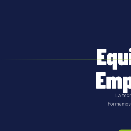
Equ
Emp
La tec
Formamos e