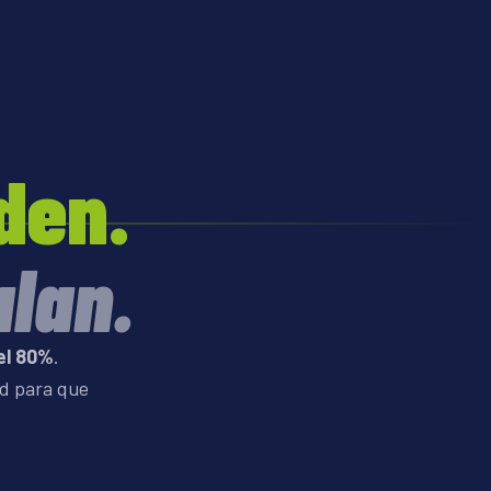
den.
lan.
el 80%
.
ad para que